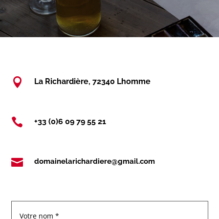

La Richardière, 72340 Lhomme

+33 (0)6 09 79 55 21

domainelarichardiere@gmail.com