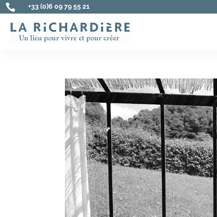

+33 (0)6 09 79 55 21