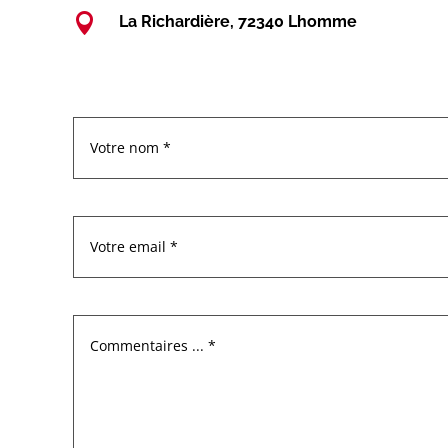

La Richardière, 72340 Lhomme