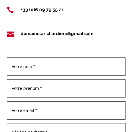

+33 (0)6 09 79 55 21

domainelarichardiere@gmail.com