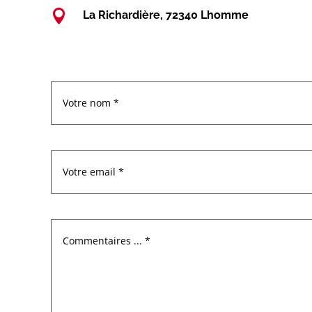

La Richardière, 72340 Lhomme