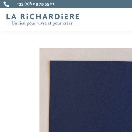

+33 (0)6 09 79 55 21