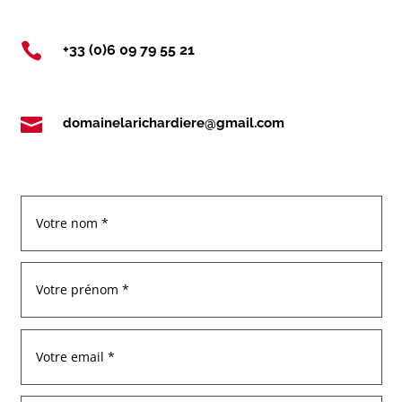

+33 (0)6 09 79 55 21

domainelarichardiere@gmail.com