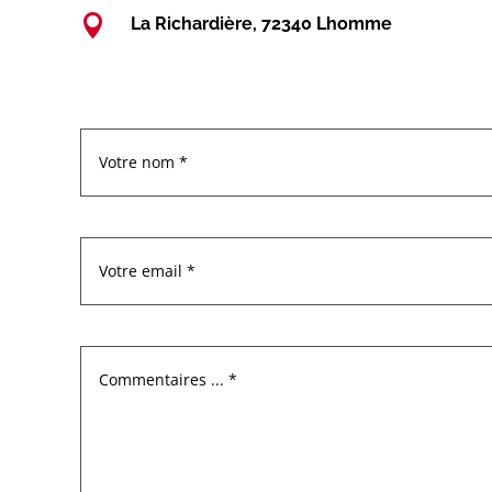

La Richardière, 72340 Lhomme