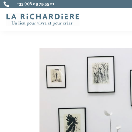

+33 (0)6 09 79 55 21