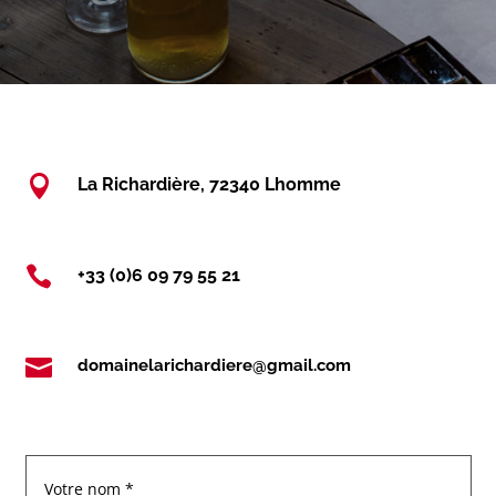

La Richardière, 72340 Lhomme

+33 (0)6 09 79 55 21

domainelarichardiere@gmail.com