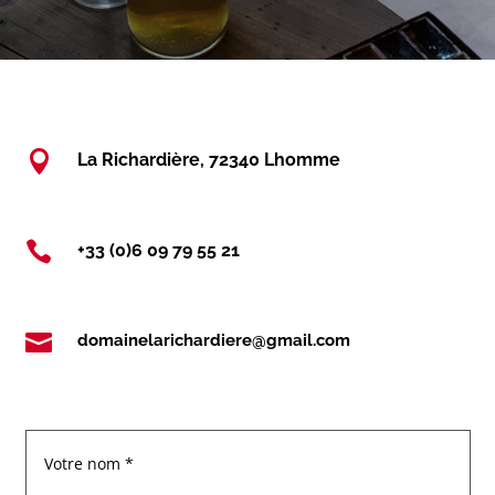

La Richardière, 72340 Lhomme

+33 (0)6 09 79 55 21

domainelarichardiere@gmail.com