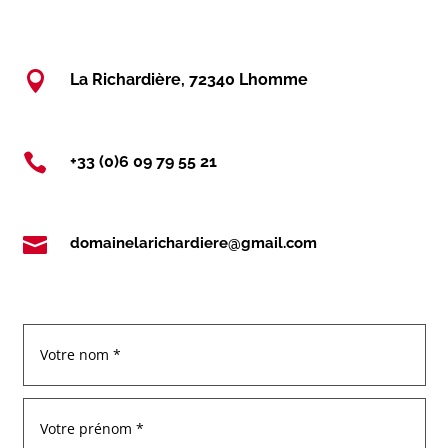

La Richardière, 72340 Lhomme

+33 (0)6 09 79 55 21

domainelarichardiere@gmail.com