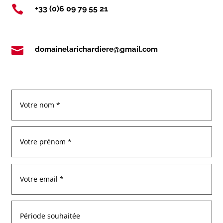

+33 (0)6 09 79 55 21

domainelarichardiere@gmail.com