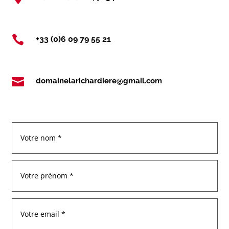

+33 (0)6 09 79 55 21

domainelarichardiere@gmail.com