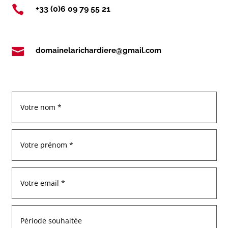

+33 (0)6 09 79 55 21

domainelarichardiere@gmail.com