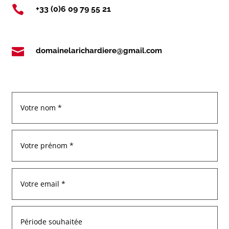

+33 (0)6 09 79 55 21

domainelarichardiere@gmail.com