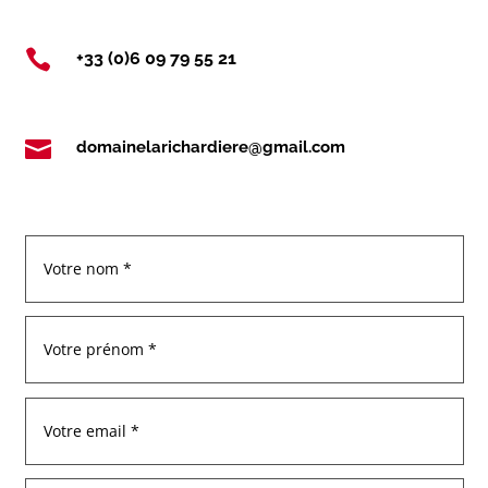

+33 (0)6 09 79 55 21

domainelarichardiere@gmail.com