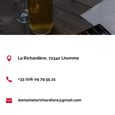

La Richardière, 72340 Lhomme

+33 (0)6 09 79 55 21

domainelarichardiere@gmail.com