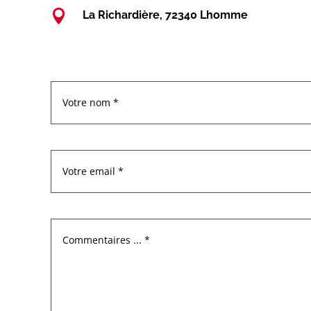

La Richardière, 72340 Lhomme