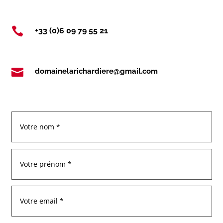

+33 (0)6 09 79 55 21

domainelarichardiere@gmail.com