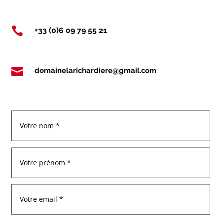

+33 (0)6 09 79 55 21

domainelarichardiere@gmail.com