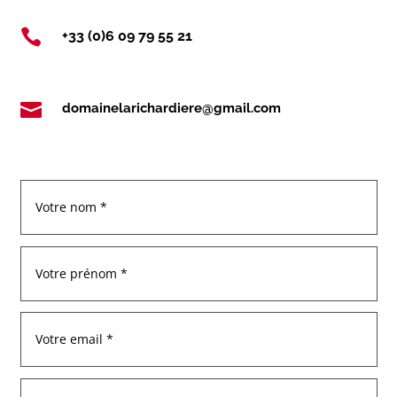

+33 (0)6 09 79 55 21

domainelarichardiere@gmail.com