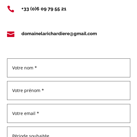

+33 (0)6 09 79 55 21

domainelarichardiere@gmail.com