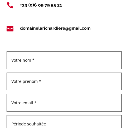

+33 (0)6 09 79 55 21

domainelarichardiere@gmail.com