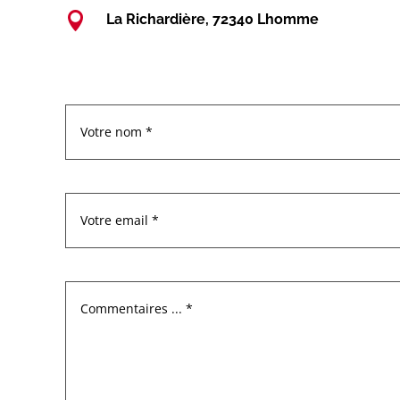

La Richardière, 72340 Lhomme