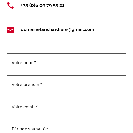

+33 (0)6 09 79 55 21

domainelarichardiere@gmail.com