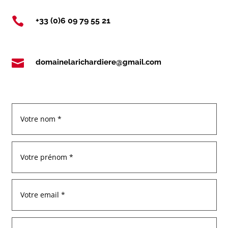

+33 (0)6 09 79 55 21

domainelarichardiere@gmail.com