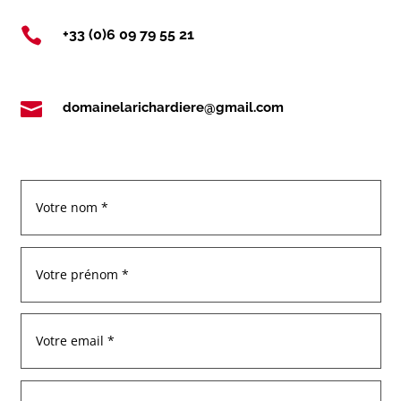

+33 (0)6 09 79 55 21

domainelarichardiere@gmail.com