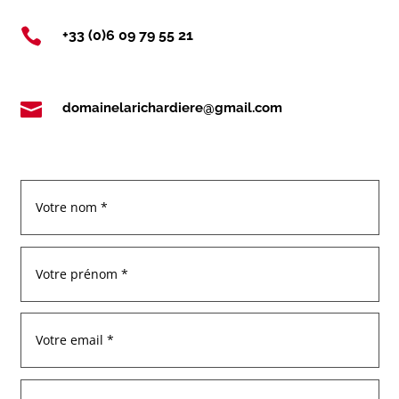

+33 (0)6 09 79 55 21

domainelarichardiere@gmail.com