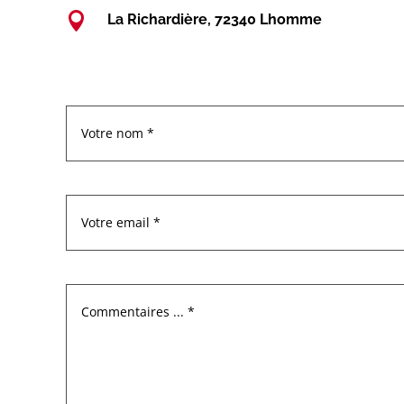

La Richardière, 72340 Lhomme