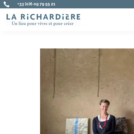

+33 (0)6 09 79 55 21