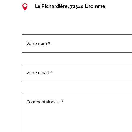

La Richardière, 72340 Lhomme